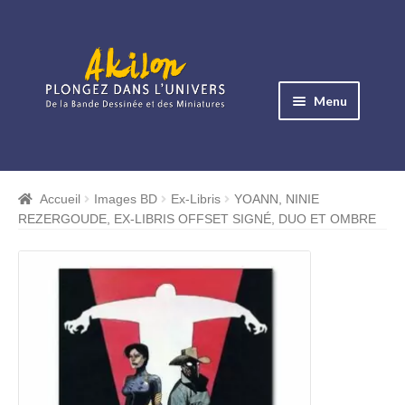
Aller
Aller
à
au
Menu
la
contenu
navigation
Ouvrir
le
Albums BD
menu
Accueil
Images BD
Ex-Libris
YOANN, NINIE
Ouvrir
enfant
REZERGOUDE, EX-LIBRIS OFFSET SIGNÉ, DUO ET OMBRE
le
Objets BD
menu
Ouvrir
enfant
le
Images BD
menu
Ouvrir
enfant
le
Miniatures
menu
Ouvrir
enfant