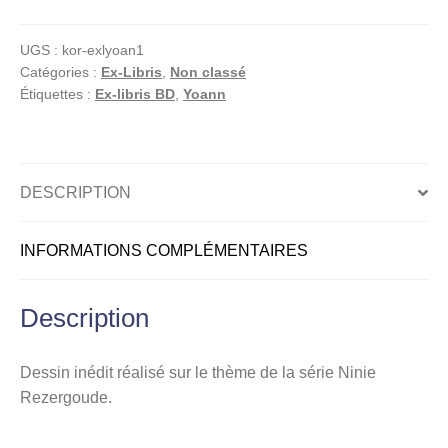
Ninie
Rezergoude,
UGS :
kor-exlyoan1
Ex-
Catégories :
Ex-Libris
,
Non classé
libris
Étiquettes :
Ex-libris BD
,
Yoann
offset
signé,
Duo
et
DESCRIPTION
Ombre
INFORMATIONS COMPLÉMENTAIRES
Description
Dessin inédit réalisé sur le thème de la série Ninie
Rezergoude.