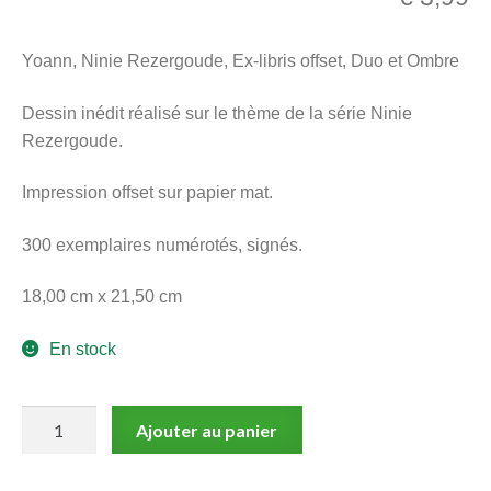
menu
Ouvrir
enfant
Yoann, Ninie Rezergoude, Ex-libris offset, Duo et Ombre
le
Notre magasin
menu
Dessin inédit réalisé sur le thème de la série Ninie
enfant
Rezergoude.
Impression offset sur papier mat.
300 exemplaires numérotés, signés.
18,00 cm x 21,50 cm
En stock
quantité
Ajouter au panier
de
Yoann,