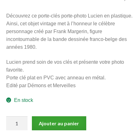
menu
Ouvrir
enfant
Découvrez ce porte-clés porte-photo Lucien en plastique.
le
Notre magasin
Ainsi, cet objet vintage met à l’honneur le célèbre
menu
personnage créé par Frank Margerin, figure
enfant
incontournable de la bande dessinée franco-belge des
années 1980.
Lucien prend soin de vos clés et présente votre photo
favorite.
Porte clé plat en PVC avec anneau en métal.
Edité par Démons et Merveilles
En stock
quantité
Ajouter au panier
de
Lucien