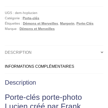
–
Porte-
UGS :
dem-hcplucien
clés
Catégorie :
Porte-clés
porte-
Étiquettes :
Démons et Merveilles
,
Margerin
,
Porte-Clés
photo
Marque :
Démons et Merveilles
en
plastique
–
Margerin
DESCRIPTION
INFORMATIONS COMPLÉMENTAIRES
Description
Porte-clés porte-photo
Lucien créé par Frank