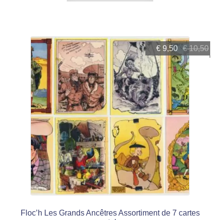
Le
Le
€
9,50
€
10,50
prix
prix
initial
actuel
était :
est :
€ 10,50.
€ 9,50.
Floc’h Les Grands Ancêtres Assortiment de 7 cartes