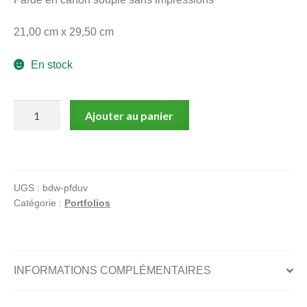
21,00 cm x 29,50 cm
En stock
quantité
Ajouter au panier
de
Marianne
Duvivier,
Mauvaise
UGS :
bdw-pfduv
graine,
Catégorie :
Portfolios
Portfolio,
8
dessins
couleur
INFORMATIONS COMPLÉMENTAIRES
offset,
Signés