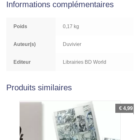
Informations complémentaires
et
numérotés
Poids
0,17 kg
Auteur(s)
Duvivier
Editeur
Librairies BD World
Produits similaires
€
4,99