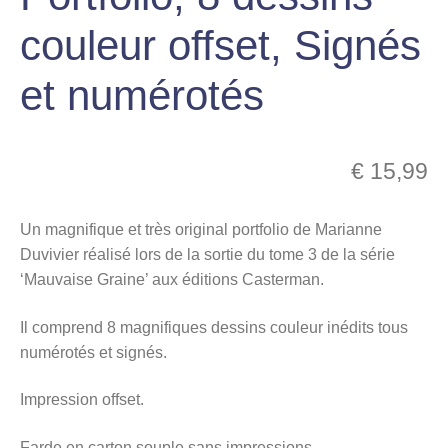
menu
couleur offset, Signés
Ouvrir
enfant
le
Notre magasin
et numérotés
menu
enfant
€
15,99
Un magnifique et très original portfolio de Marianne
Duvivier réalisé lors de la sortie du tome 3 de la série
‘Mauvaise Graine’ aux éditions Casterman.
Il comprend 8 magnifiques dessins couleur inédits tous
numérotés et signés.
Impression offset.
Farde en carton souple sans impressions