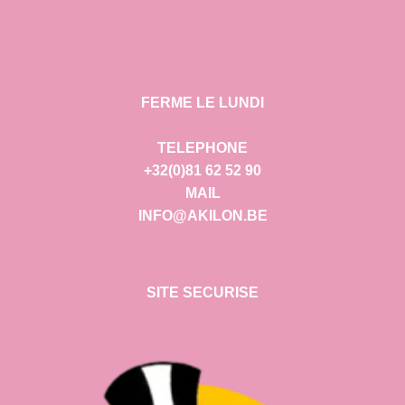
FERME LE LUNDI
TELEPHONE
+32(0)81 62 52 90
MAIL
INFO@AKILON.BE
SITE SECURISE