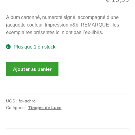
menu
Ouvrir
enfant
Album cartonné, numéroté signé, accompagné d’une
le
Notre magasin
jacquette couleur. Impression n&b. REMARQUE : les
menu
exemplaires présentés ici n’ont pas l’ex-libris.
enfant
Plus que 1 en stock
quantité
Ajouter au panier
de
Matera
Prima
(incomplet)
UGS :
fol-ttchroi
Catégorie :
Tirages de Luxe