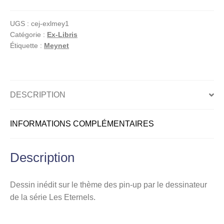
Les
éternels,
UGS :
cej-exlmey1
Ex-
Catégorie :
Ex-Libris
libris
Étiquette :
Meynet
offset
signé,
Tatouage
(crayonné)
DESCRIPTION
INFORMATIONS COMPLÉMENTAIRES
Description
Dessin inédit sur le thème des pin-up par le dessinateur
de la série Les Eternels.