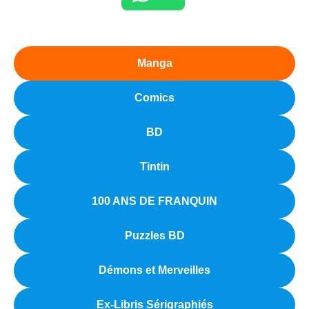
Manga
Comics
BD
Tintin
100 ANS DE FRANQUIN
Puzzles BD
Démons et Merveilles
Ex-Libris Sérigraphiés