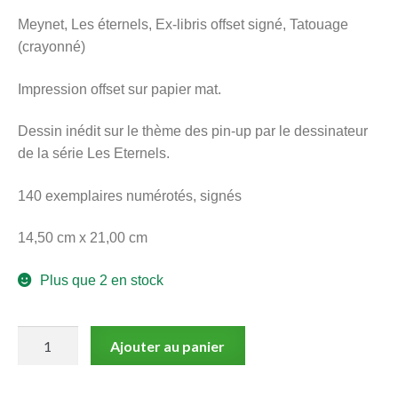
menu
Meynet, Les éternels, Ex-libris offset signé, Tatouage
Ouvrir
enfant
(crayonné)
le
Notre magasin
menu
Impression offset sur papier mat.
enfant
Dessin inédit sur le thème des pin-up par le dessinateur
de la série Les Eternels.
140 exemplaires numérotés, signés
14,50 cm x 21,00 cm
Plus que 2 en stock
quantité
Ajouter au panier
de
Meynet,