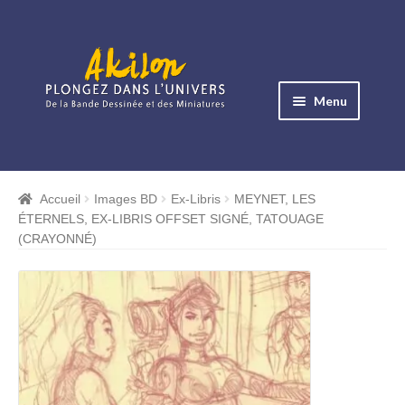
Aller
Aller
à
au
Menu
la
contenu
navigation
Ouvrir
le
Albums BD
menu
Accueil
Images BD
Ex-Libris
MEYNET, LES
Ouvrir
enfant
ÉTERNELS, EX-LIBRIS OFFSET SIGNÉ, TATOUAGE
le
Objets BD
(CRAYONNÉ)
menu
Ouvrir
enfant
le
Images BD
menu
Ouvrir
enfant
le
Miniatures
menu
Ouvrir
enfant