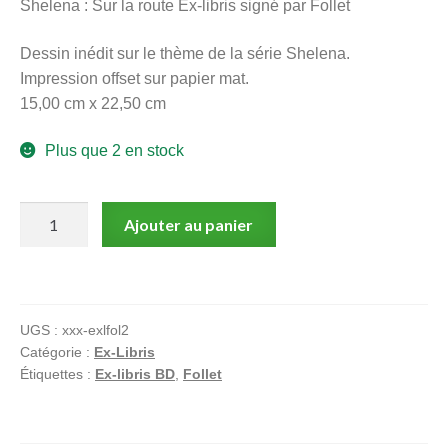
Shelena : Sur la route Ex-libris signé par Follet
menu
Ouvrir
enfant
Dessin inédit sur le thème de la série Shelena.
le
Notre magasin
Impression offset sur papier mat.
menu
15,00 cm x 22,50 cm
enfant
Plus que 2 en stock
quantité
Ajouter au panier
de
Shelena
:
Sur
UGS :
xxx-exlfol2
la
Catégorie :
Ex-Libris
route
Étiquettes :
Ex-libris BD
,
Follet
Ex-
libris
signé