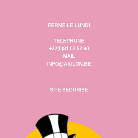
FERME LE LUNDI
TELEPHONE
+32(0)81 62 52 90
MAIL
INFO@AKILON.BE
SITE SECURISE