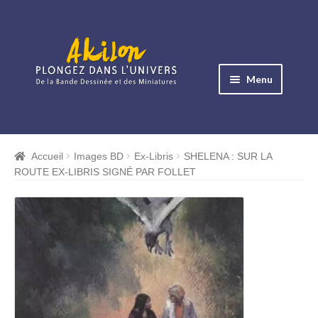
Aller
Aller
à
au
Menu
la
contenu
navigation
Ouvrir
le
Albums BD
menu
Accueil
Images BD
Ex-Libris
SHELENA : SUR LA
Ouvrir
enfant
ROUTE EX-LIBRIS SIGNÉ PAR FOLLET
le
Objets BD
menu
Ouvrir
enfant
le
Images BD
menu
Ouvrir
enfant
le
Miniatures
menu
Ouvrir
enfant