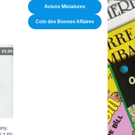
Avions Miniatures
Coin des Bonnes Affaires
€
24,99
any,
y + ex-