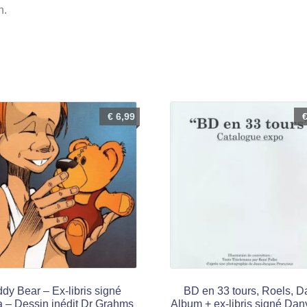
n.
€
6,99
dy Bear – Ex-libris signé
BD en 33 tours, Roels, D
 – Dessin inédit Dr Grahms
Album + ex-libris signé Dan