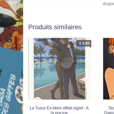
drago
Produits similaires
€
9,99
Le Tueur Ex-libris offset signé : A
Ted
la piscine
Gaeta