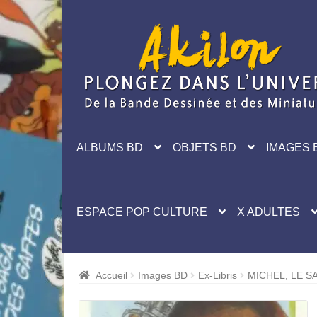
Aller
Aller
à
au
la
contenu
navigation
ALBUMS BD
OBJETS BD
IMAGES 
ESPACE POP CULTURE
X ADULTES
Accueil
Images BD
Ex-Libris
MICHEL, LE S