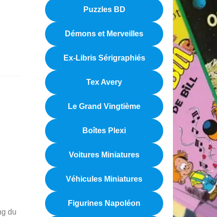
Puzzles BD
Démons et Merveilles
Ex-Libris Sérigraphiés
Tex Avery
Le Grand Vingtième
Boîtes Plexi
Voitures Miniatures
Véhicules Miniatures
Figurines Napoléon
ng du