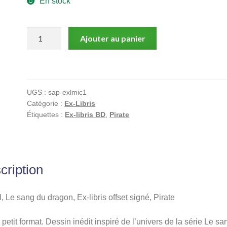
En stock
quantité
Ajouter au panier
de
Michel,
Le
sang
UGS :
sap-exlmic1
du
Catégorie :
Ex-Libris
dragon,
Étiquettes :
Ex-libris BD
,
Pirate
Ex-
libris
offset
signé,
cription
Pirate
, Le sang du dragon, Ex-libris offset signé, Pirate
petit format. Dessin inédit inspiré de l’univers de la série Le sa