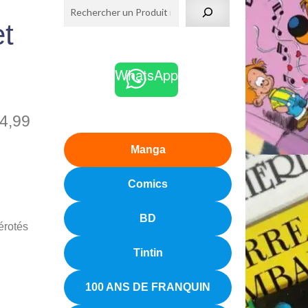
et
WhatsApp
4,99
Manga
Comics
BD
érotés
Tintin
100 ANS DE FRANQUIN