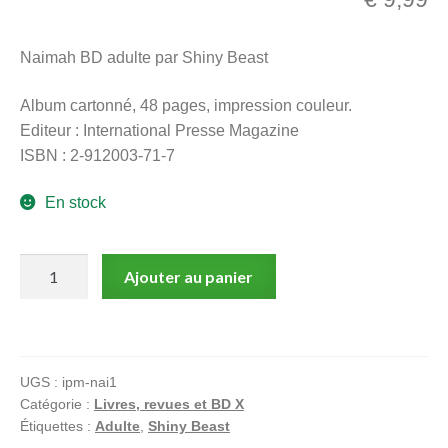
menu
Ouvrir
enfant
Naimah BD adulte par Shiny Beast
le
Notre magasin
menu
Album cartonné, 48 pages, impression couleur.
enfant
Editeur : International Presse Magazine
ISBN : 2-912003-71-7
En stock
quantité
Ajouter au panier
de
Naimah
–
BD
UGS :
ipm-nai1
adulte
Catégorie :
Livres, revues et BD X
–
Étiquettes :
Adulte
,
Shiny Beast
Shiny