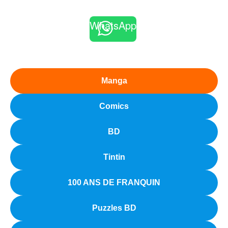
WhatsApp
Manga
Comics
BD
Tintin
100 ANS DE FRANQUIN
Puzzles BD