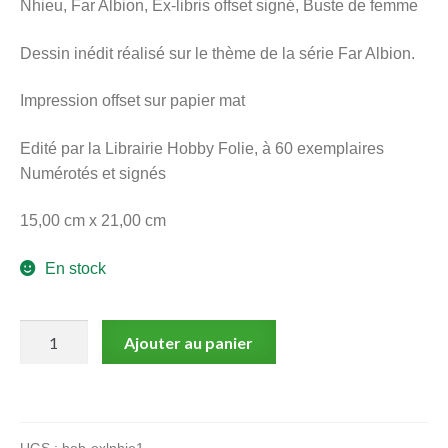
Nhieu, Far Albion, Ex-libris offset signé, Buste de femme
menu
Ouvrir
enfant
Dessin inédit réalisé sur le thème de la série Far Albion.
le
Notre magasin
menu
Impression offset sur papier mat
enfant
Edité par la Librairie Hobby Folie, à 60 exemplaires
Numérotés et signés
15,00 cm x 21,00 cm
En stock
quantité
Ajouter au panier
de
Nhieu,
Far
Albion,