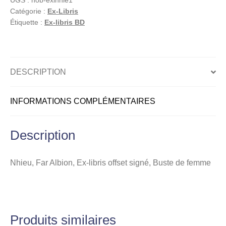
UGS :
hob-exlnhie1
Ex-
Catégorie :
Ex-Libris
libris
Étiquette :
Ex-libris BD
offset
signé,
Buste
de
DESCRIPTION
femme
INFORMATIONS COMPLÉMENTAIRES
Description
Nhieu, Far Albion, Ex-libris offset signé, Buste de femme
Produits similaires