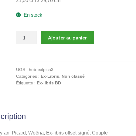
21,00 cm x 29,70 cm
En stock
quantité
Ajouter au panier
de
Corbeyran,
Picard,
Weëna,
UGS :
hob-exlpica3
Ex-
Catégories :
Ex-Libris
,
Non classé
libris
Étiquette :
Ex-libris BD
offset
signé,
Couple
cription
ran, Picard, Weëna, Ex-libris offset signé, Couple