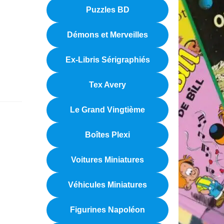
Puzzles BD
Démons et Merveilles
Ex-Libris Sérigraphiés
Tex Avery
Le Grand Vingtième
Boîtes Plexi
Voitures Miniatures
Véhicules Miniatures
Figurines Napoléon