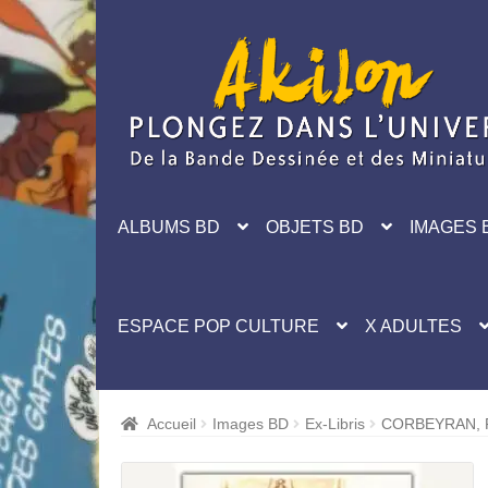
Aller
Aller
à
au
la
contenu
navigation
ALBUMS BD
OBJETS BD
IMAGES 
ESPACE POP CULTURE
X ADULTES
Accueil
Images BD
Ex-Libris
CORBEYRAN, P