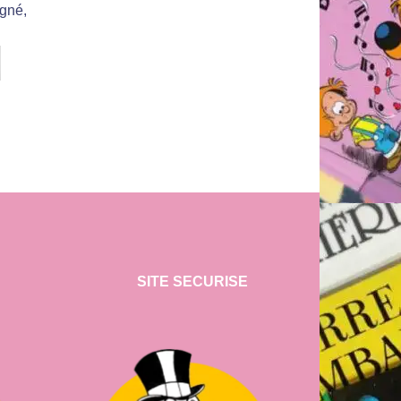
igné,
SITE SECURISE