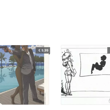
€
9,99