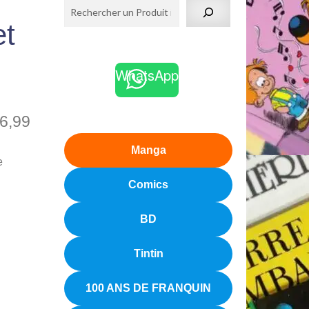
et
WhatsApp
6,99
Manga
e
Comics
BD
Tintin
100 ANS DE FRANQUIN