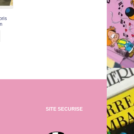
bris
on
SITE SECURISE