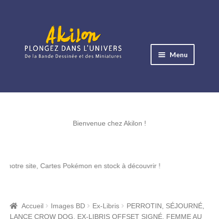
Aller
Aller
à
au
Menu
la
contenu
navigation
Ouvrir
le
Albums BD
menu
Ouvrir
enfant
le
Bienvenue chez Akilon !
Objets BD
menu
Ouvrir
enfant
le
Images BD
ite, Cartes Pokémon en stock à découvrir !
menu
Ouvrir
enfant
le
Miniatures
menu
Accueil
Images BD
Ex-Libris
PERROTIN, SÉJOURNÉ,
Ouvrir
enfant
LANCE CROW DOG, EX-LIBRIS OFFSET SIGNÉ, FEMME AU