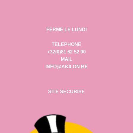
FERME LE LUNDI
TELEPHONE
+32(0)81 62 52 90
MAIL
INFO@AKILON.BE
SITE SECURISE