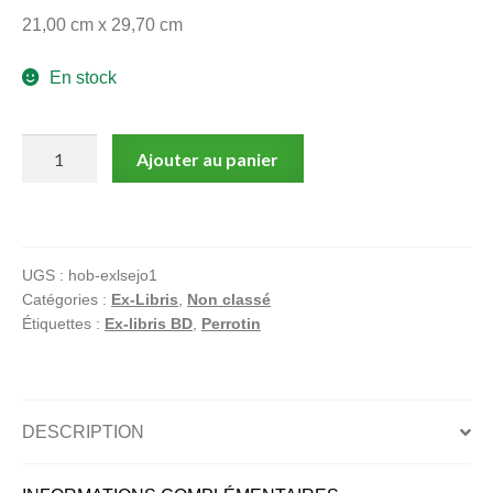
21,00 cm x 29,70 cm
En stock
quantité
Ajouter au panier
de
Perrotin,
Séjourné,
Lance
UGS :
hob-exlsejo1
Crow
Catégories :
Ex-Libris
,
Non classé
Dog,
Étiquettes :
Ex-libris BD
,
Perrotin
Ex-
libris
offset
signé,
DESCRIPTION
Femme
au