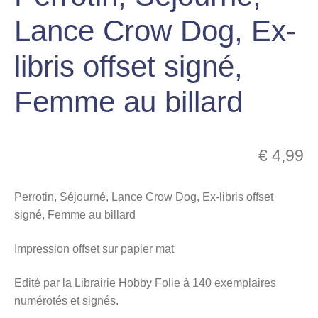
menu
Lance Crow Dog, Ex-
Ouvrir
enfant
le
Notre magasin
libris offset signé,
menu
enfant
Femme au billard
€
4,99
Perrotin, Séjourné, Lance Crow Dog, Ex-libris offset
signé, Femme au billard
Impression offset sur papier mat
Edité par la Librairie Hobby Folie à 140 exemplaires
numérotés et signés.