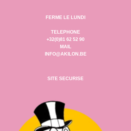
FERME LE LUNDI
TELEPHONE
+32(0)81 62 52 90
MAIL
INFO@AKILON.BE
SITE SECURISE