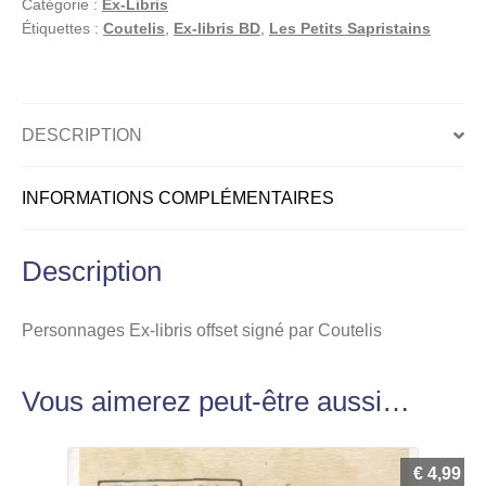
Catégorie :
Ex-Libris
signé
Étiquettes :
Coutelis
,
Ex-libris BD
,
Les Petits Sapristains
par
Coutelis
DESCRIPTION
INFORMATIONS COMPLÉMENTAIRES
Description
Personnages Ex-libris offset signé par Coutelis
Vous aimerez peut-être aussi…
€
4,99