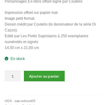
Personnages Ex-libris offset signé par Coutelis
menu
Ouvrir
enfant
Impression offset sur papier mat.
le
Notre magasin
Image petit format.
menu
Dessin inédit par Coutelis (le dessinateur de la série Di
enfant
Cazzo).
Edité par Les Petits Sapristains à 250 exemplaires
numérotés et signés
14,50 cm x 21,00 cm
En stock
quantité
Ajouter au panier
de
Personnages
Ex-
libris
UGS :
sap-exlcout03
offset