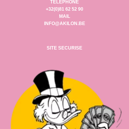
TELEPHONE
+32(0)81 62 52 90
MAIL
INFO@AKILON.BE
SITE SECURISE