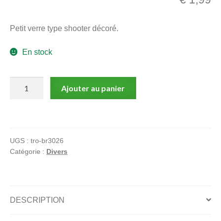
menu
Ouvrir
enfant
Petit verre type shooter décoré.
le
Notre magasin
menu
En stock
enfant
quantité
Ajouter au panier
de
Petit
verre,
Devil
UGS :
tro-br3026
Inside
Catégorie :
Divers
:
Shooter
DESCRIPTION