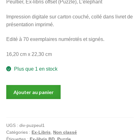
Peultier, Ex-libris offset (Puzzle), L’élephant
menu
Ouvrir
enfant
Impression digitale sur carton couché, collé dans livret de
le
Notre magasin
présentation imprimé.
menu
enfant
Edité à 70 exemplaires numérotés et signés.
16,20 cm x 22,30 cm
Plus que 1 en stock
quantité
Ajouter au panier
de
Peultier,
Ex-
libris
UGS :
div-puzpeul1
offset
Catégories :
Ex-Libris
,
Non classé
signé
Étiquettes :
Ex-libris BD
,
Puzzle