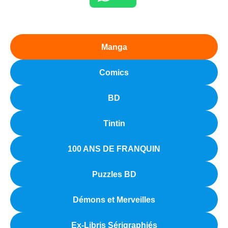
Manga
Comics
BD
Tintin
100 ANS DE FRANQUIN
Puzzles BD
Démons et Merveilles
Ex-Libris Sérigraphiés