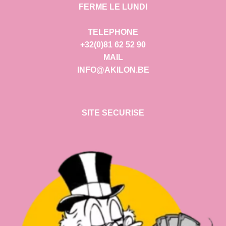
FERME LE LUNDI
TELEPHONE
+32(0)81 62 52 90
MAIL
INFO@AKILON.BE
SITE SECURISE