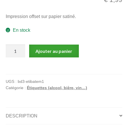
menu
Ouvrir
enfant
Impression offset sur papier satiné.
le
Notre magasin
menu
En stock
enfant
quantité
Ajouter au panier
de
Pin-
up
-
UGS :
bd3-etibatem1
Chateau
Catégorie :
Étiquettes (alcool, bière, vin…)
Canteloup
1993
DESCRIPTION