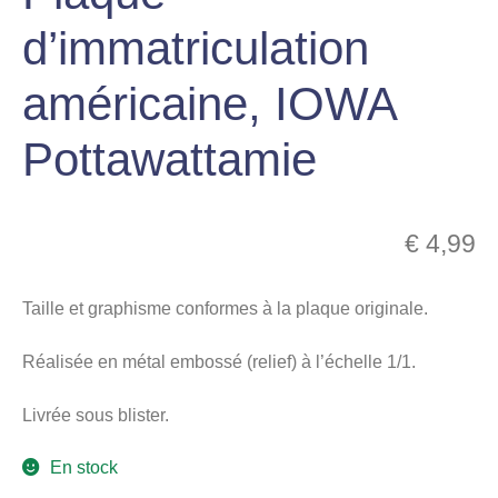
menu
d’immatriculation
Ouvrir
enfant
le
Notre magasin
américaine, IOWA
menu
enfant
Pottawattamie
€
4,99
Taille et graphisme conformes à la plaque originale.
Réalisée en métal embossé (relief) à l’échelle 1/1.
Livrée sous blister.
En stock