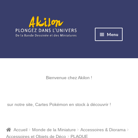
Aller
Aller
à
au
Menu
la
contenu
navigation
Ouvrir
le
Albums BD
menu
Ouvrir
enfant
le
Bienvenue chez Akilon !
Objets BD
menu
Ouvrir
enfant
le
Images BD
tre site, Cartes Pokémon en stock à découvrir !
menu
Ouvrir
enfant
le
Miniatures
menu
Accueil
Monde de la Miniature
Accessoires & Diorama
Ouvrir
enfant
Accessoires et Objets de Déco
PLAQUE