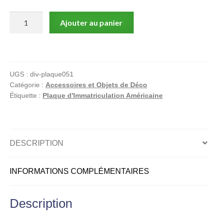
quantité
Ajouter au panier
de
Plaque
d'immatriculation
américaine,
UGS :
div-plaque051
IOWA
Catégorie :
Accessoires et Objets de Déco
Pottawattamie
Étiquette :
Plaque d'Immatriculation Américaine
DESCRIPTION
INFORMATIONS COMPLÉMENTAIRES
Description