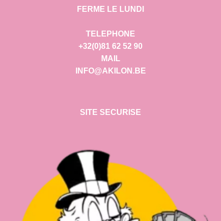
FERME LE LUNDI
TELEPHONE
+32(0)81 62 52 90
MAIL
INFO@AKILON.BE
SITE SECURISE