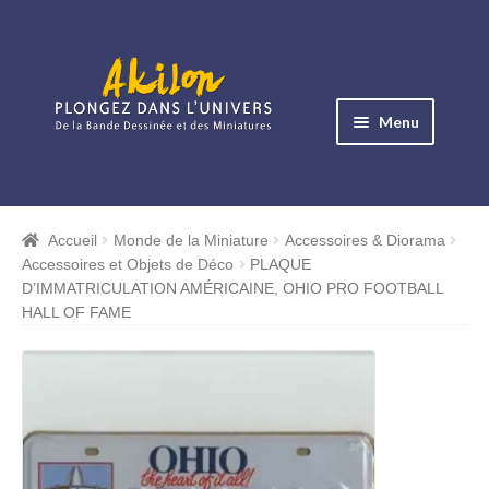
Aller
Aller
à
au
Menu
la
contenu
navigation
Ouvrir
le
Albums BD
menu
Accueil
Monde de la Miniature
Accessoires & Diorama
Ouvrir
enfant
Accessoires et Objets de Déco
PLAQUE
le
Objets BD
D’IMMATRICULATION AMÉRICAINE, OHIO PRO FOOTBALL
menu
HALL OF FAME
Ouvrir
enfant
le
Images BD
menu
Ouvrir
enfant
le
Miniatures
menu
Ouvrir
enfant