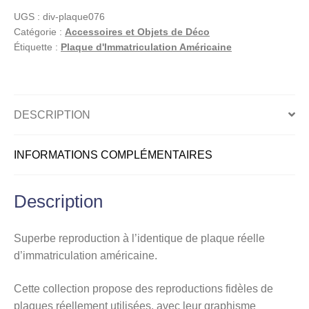
américaine,
UGS :
div-plaque076
OHIO
Catégorie :
Accessoires et Objets de Déco
Pro
Étiquette :
Plaque d'Immatriculation Américaine
Football
Hall
of
Fame
DESCRIPTION
INFORMATIONS COMPLÉMENTAIRES
Description
Superbe reproduction à l’identique de plaque réelle
d’immatriculation américaine.
Cette collection propose des reproductions fidèles de
plaques réellement utilisées, avec leur graphisme