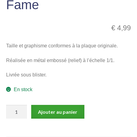
Fame
menu
Ouvrir
enfant
le
Notre magasin
€
4,99
menu
enfant
Taille et graphisme conformes à la plaque originale.
Réalisée en métal embossé (relief) à l’échelle 1/1.
Livrée sous blister.
En stock
quantité
Ajouter au panier
de
Plaque
d'immatriculation