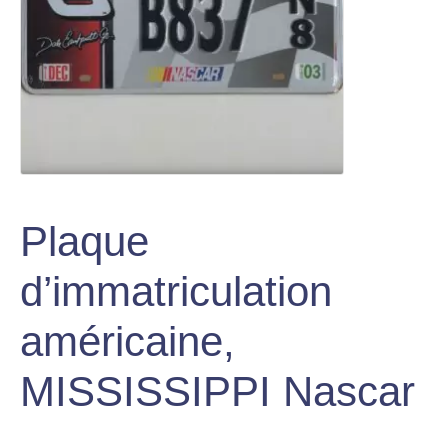
le
Figurines en métal
menu
Ouvrir
enfant
le
Pin’s
menu
enfant
TCG Pokémon
Ouvrir
Plaque
le
Espace Pop Culture
menu
Ouvrir
d’immatriculation
enfant
le
X Adultes
menu
américaine,
Ouvrir
enfant
le
MISSISSIPPI Nascar
Idées KDO
menu
Ouvrir
enfant
le
Mon compte