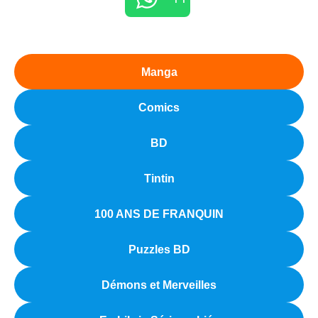
Manga
Comics
BD
Tintin
100 ANS DE FRANQUIN
Puzzles BD
Démons et Merveilles