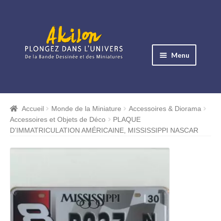
Aller
Aller
à
au
Menu
la
contenu
navigation
Ouvrir
le
Albums BD
menu
Accueil
Monde de la Miniature
Accessoires & Diorama
Ouvrir
enfant
Accessoires et Objets de Déco
PLAQUE
le
Objets BD
D’IMMATRICULATION AMÉRICAINE, MISSISSIPPI NASCAR
menu
Ouvrir
enfant
le
Images BD
menu
Ouvrir
enfant
le
Miniatures
menu
Ouvrir
enfant