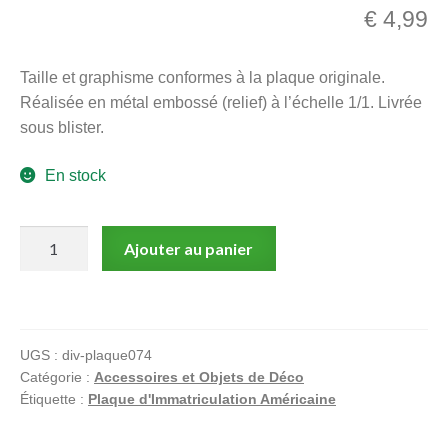
€
4,99
menu
Ouvrir
enfant
le
Notre magasin
Taille et graphisme conformes à la plaque originale.
menu
Réalisée en métal embossé (relief) à l’échelle 1/1. Livrée
enfant
sous blister.
En stock
quantité
Ajouter au panier
de
Plaque
d'immatriculation
américaine,
UGS :
div-plaque074
MISSISSIPPI
Catégorie :
Accessoires et Objets de Déco
Nascar
Étiquette :
Plaque d'Immatriculation Américaine