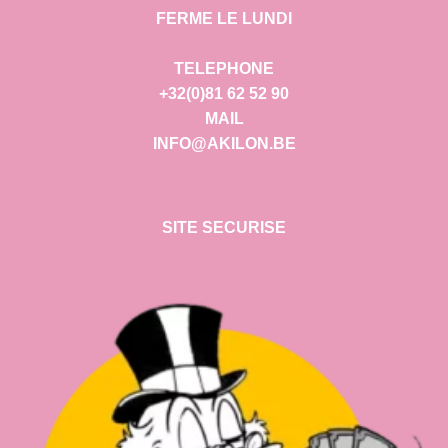
FERME LE LUNDI
TELEPHONE
+32(0)81 62 52 90
MAIL
INFO@AKILON.BE
SITE SECURISE