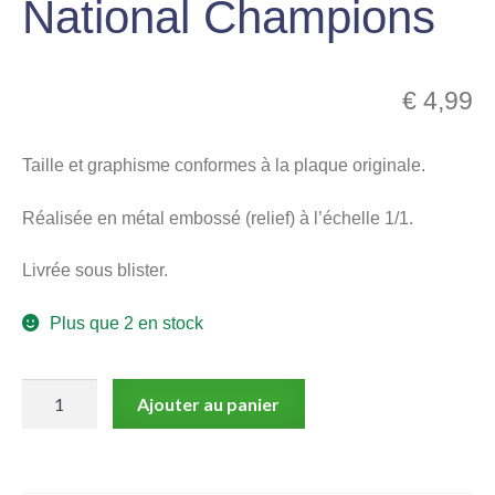
National Champions
menu
Ouvrir
enfant
le
Notre magasin
€
4,99
menu
enfant
Taille et graphisme conformes à la plaque originale.
Réalisée en métal embossé (relief) à l’échelle 1/1.
Livrée sous blister.
Plus que 2 en stock
quantité
Ajouter au panier
de
Plaque
d'immatriculation