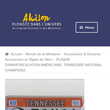
Aller
Aller
à
au
Menu
la
contenu
navigation
Ouvrir
le
Albums BD
menu
Accueil
Monde de la Miniature
Accessoires & Diorama
Ouvrir
enfant
Accessoires et Objets de Déco
PLAQUE
le
Objets BD
D’IMMATRICULATION AMÉRICAINE, TENNESSEE NATIONAL
menu
CHAMPIONS
Ouvrir
enfant
le
Images BD
menu
Ouvrir
enfant
le
Miniatures
menu
Ouvrir
enfant