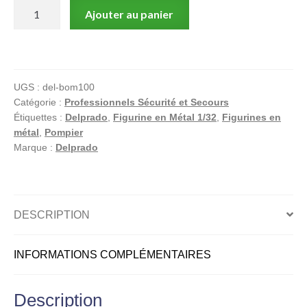
quantité
Ajouter au panier
de
Pompier
allemand
2004
UGS :
del-bom100
–
Catégorie :
Professionnels Sécurité et Secours
Tenue
Étiquettes :
Delprado
,
Figurine en Métal 1/32
,
Figurines en
de
métal
,
Pompier
feu
Marque :
Delprado
–
Figurine
métal
1/32
DESCRIPTION
INFORMATIONS COMPLÉMENTAIRES
Description