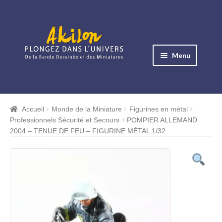
Aller
Aller
à
au
Menu
la
contenu
navigation
Ouvrir
le
Albums BD
menu
Accueil
Monde de la Miniature
Figurines en métal
Ouvrir
enfant
Professionnels Sécurité et Secours
POMPIER ALLEMAND
le
Objets BD
2004 – TENUE DE FEU – FIGURINE MÉTAL 1/32
menu
Ouvrir
enfant
le
Images BD
menu
Ouvrir
enfant
le
Miniatures
menu
Ouvrir
enfant