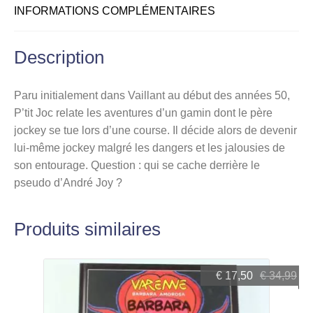
INFORMATIONS COMPLÉMENTAIRES
Description
Paru initialement dans Vaillant au début des années 50,
P’tit Joc relate les aventures d’un gamin dont le père
jockey se tue lors d’une course. Il décide alors de devenir
lui-même jockey malgré les dangers et les jalousies de
son entourage. Question : qui se cache derrière le
pseudo d’André Joy ?
Produits similaires
Le
Le
€
17,50
€
34,99
prix
prix
initial
actuel