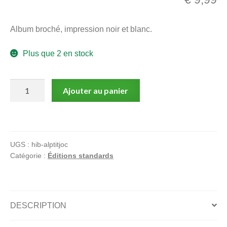
menu
Ouvrir
enfant
Album broché, impression noir et blanc.
le
Notre magasin
menu
Plus que 2 en stock
enfant
quantité
Ajouter au panier
de
P'tit
Joc,
Collection
UGS :
hib-alptitjoc
Traits
Catégorie :
Éditions standards
pour
traits
DESCRIPTION