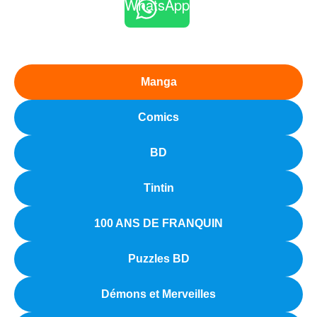
WhatsApp
Manga
Comics
BD
Tintin
100 ANS DE FRANQUIN
Puzzles BD
Démons et Merveilles