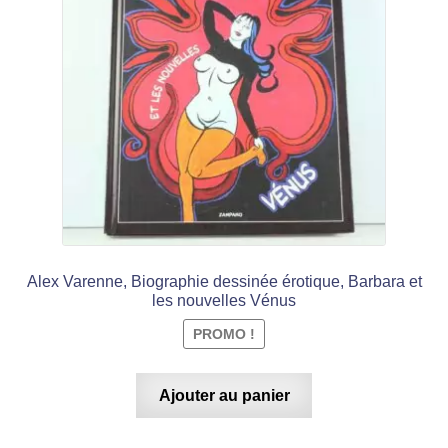
était :
est :
€ 34,99.
€ 17,50.
Alex Varenne, Biographie dessinée érotique, Barbara et
les nouvelles Vénus
PROMO !
Ajouter au panier