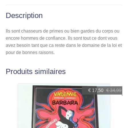
Description
Ils sont chasseurs de primes ou bien gardes du corps ou
encore hommes de confiance. Ils sont tout ce dont vous
avez besoin tant que ca reste dans le domaine de la loi et
pour de bonnes raisons.
Produits similaires
Le
Le
€
17,50
€
34,99
prix
prix
initial
actuel
était :
est :
€ 34,99.
€ 17,50.