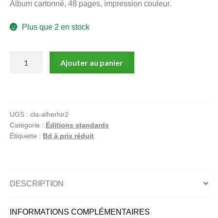
Album cartonné, 48 pages, impression couleur.
menu
Ouvrir
enfant
Plus que 2 en stock
le
Notre magasin
menu
enfant
quantité
Ajouter au panier
de
Ghost
in
the
UGS :
cla-alherhir2
machine
Catégorie :
Éditions standards
Étiquette :
Bd à prix réduit
DESCRIPTION
INFORMATIONS COMPLÉMENTAIRES