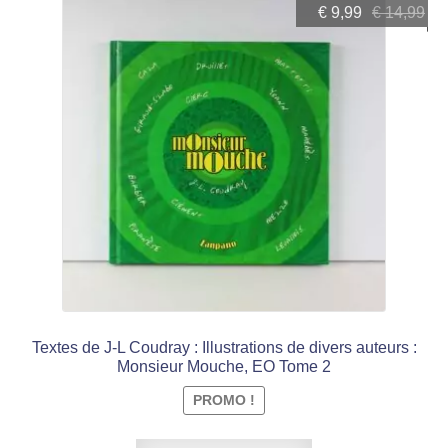
Le
Le
€
9,99
€
14,99
prix
prix
initial
actuel
était :
est :
€ 14,99.
€ 9,99.
Textes de J-L Coudray : Illustrations de divers auteurs :
Monsieur Mouche, EO Tome 2
PROMO !