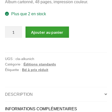
Album cartonné, 48 pages, impression couleur.
menu
Ouvrir
enfant
Plus que 2 en stock
le
Notre magasin
menu
enfant
quantité
Ajouter au panier
de
Terracol,
Kuno
Ichi
UGS :
cla-alkunich
Catégorie :
Éditions standards
Étiquette :
Bd à prix réduit
DESCRIPTION
INFORMATIONS COMPLÉMENTAIRES