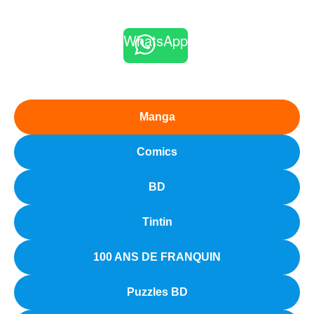
WhatsApp
Manga
Comics
BD
Tintin
100 ANS DE FRANQUIN
Puzzles BD