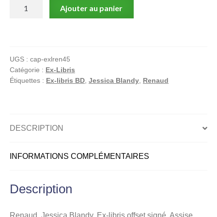
quantité
Ajouter au panier
de
Renaud,
Jessica
Blandy,
UGS :
cap-exlren45
Ex-
Catégorie :
Ex-Libris
libris
Étiquettes :
Ex-libris BD
,
Jessica Blandy
,
Renaud
offset
signé,
Assise
robe
DESCRIPTION
verte
avec
INFORMATIONS COMPLÉMENTAIRES
fume-
cigarette
Description
Renaud, Jessica Blandy, Ex-libris offset signé, Assise