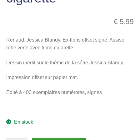
menu
Ouvrir
enfant
le
€
5,99
Notre magasin
menu
enfant
Renaud, Jessica Blandy, Ex-libris offset signé, Assise
robe verte avec fume-cigarette
Dessin inédit sur le thème de la série Jessica Blandy.
Impression offset sur papier mat.
Edité à 400 exemplaires numérotés, signés
En stock