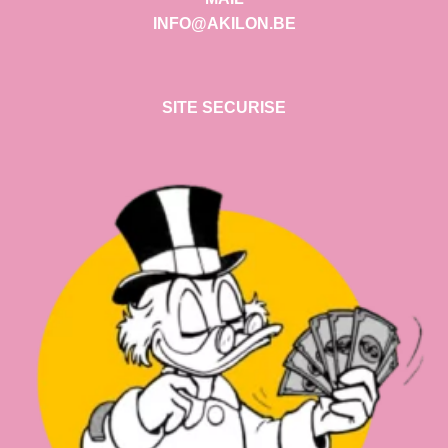
INFO@AKILON.BE
SITE SECURISE