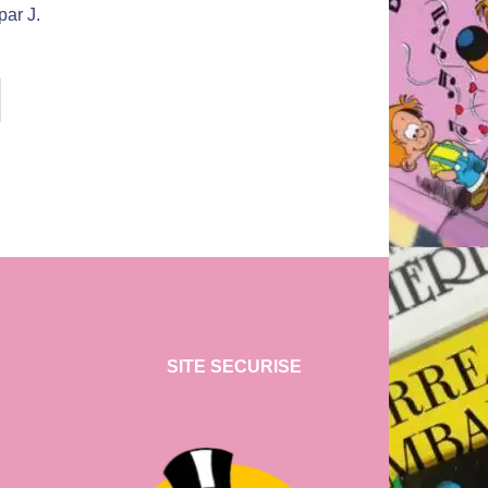
par J.
SITE SECURISE