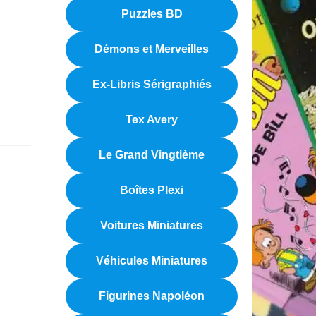
Puzzles BD
Démons et Merveilles
Ex-Libris Sérigraphiés
Tex Avery
Le Grand Vingtième
Boîtes Plexi
Voitures Miniatures
Véhicules Miniatures
Figurines Napoléon