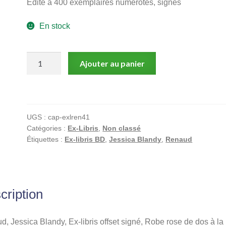
Edité à 400 exemplaires numérotés, signés
En stock
quantité
Ajouter au panier
de
Renaud,
Jessica
Blandy,
UGS :
cap-exlren41
Ex-
Catégories :
Ex-Libris
,
Non classé
libris
Étiquettes :
Ex-libris BD
,
Jessica Blandy
,
Renaud
offset
signé,
Robe
rose
cription
de
dos
à
, Jessica Blandy, Ex-libris offset signé, Robe rose de dos à la