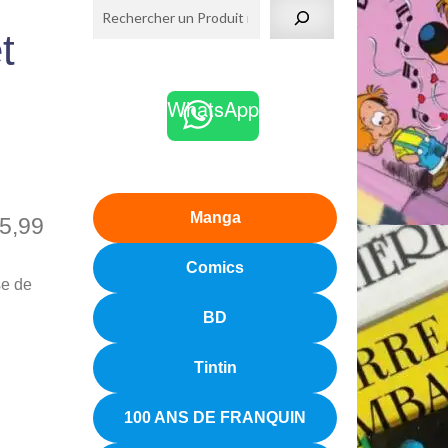
t
WhatsApp
Manga
5,99
Comics
se de
BD
Tintin
100 ANS DE FRANQUIN