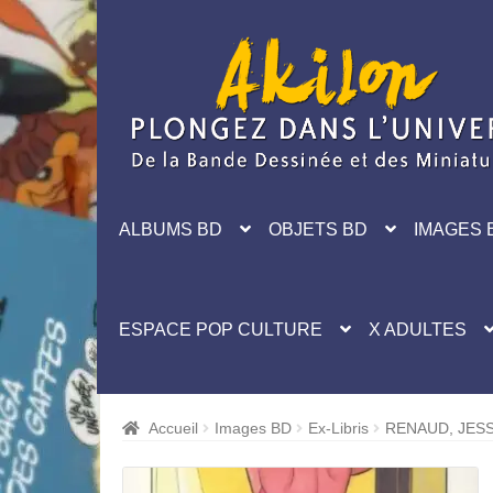
Aller
Aller
à
au
la
contenu
navigation
ALBUMS BD
OBJETS BD
IMAGES 
ESPACE POP CULTURE
X ADULTES
Accueil
Images BD
Ex-Libris
RENAUD, JESS