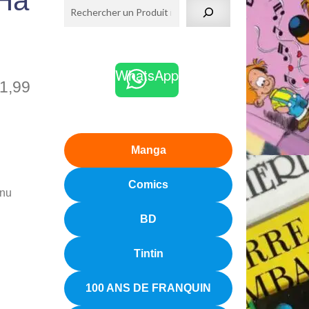
 Ha
WhatsApp
1,99
Manga
Comics
nnu
BD
Tintin
100 ANS DE FRANQUIN