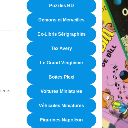
Puzzles BD
Démons et Merveilles
Ex-Libris Sérigraphiés
Tex Avery
Le Grand Vingtième
Boîtes Plexi
ateurs
Voitures Miniatures
Véhicules Miniatures
Figurines Napoléon