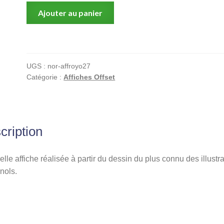
quantité
Ajouter au panier
de
Royo,
Affiche
offset,
UGS :
nor-affroyo27
Ha
Catégorie :
Affiches Offset
llegado
la
hora
cription
elle affiche réalisée à partir du dessin du plus connu des illustr
nols.