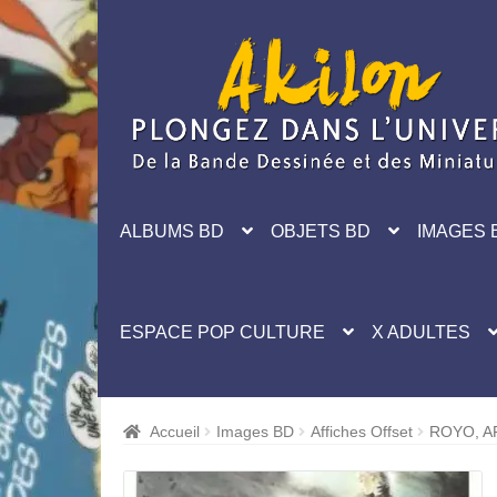
Aller
Aller
à
au
la
contenu
navigation
ALBUMS BD
OBJETS BD
IMAGES 
ESPACE POP CULTURE
X ADULTES
Accueil
Images BD
Affiches Offset
ROYO, A