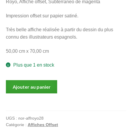
Royo, Affiche offset, Subterraneo de magenta
menu
Ouvrir
enfant
Impression offset sur papier satiné.
le
Notre magasin
menu
Très belle affiche réalisée à partir du dessin du plus
enfant
connu des illustrateurs espagnols.
50,00 cm x 70,00 cm
Plus que 1 en stock
quantité
Ajouter au panier
de
Royo,
Affiche
offset,
UGS :
nor-affroyo28
Subterraneo
Catégorie :
Affiches Offset
de