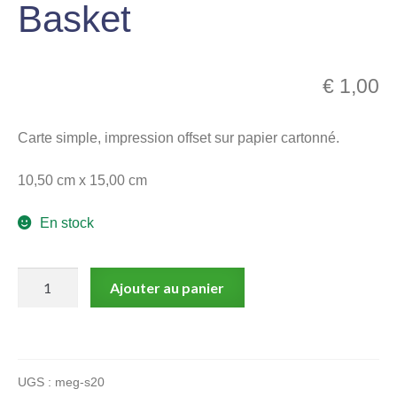
Basket
menu
Ouvrir
enfant
le
Notre magasin
menu
€
1,00
enfant
Carte simple, impression offset sur papier cartonné.
10,50 cm x 15,00 cm
En stock
quantité
Ajouter au panier
de
Serre,
Carte
postale,
UGS :
meg-s20
Basket