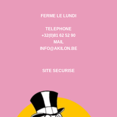
FERME LE LUNDI
TELEPHONE
+32(0)81 62 52 90
MAIL
INFO@AKILON.BE
SITE SECURISE