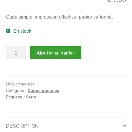
menu
Ouvrir
enfant
Carte simple, impression offset sur papier cartonné.
le
Notre magasin
menu
En stock
enfant
quantité
Ajouter au panier
de
Serre,
Carte
postale,
UGS :
meg-s14
Silence
Catégorie :
Cartes postales
Étiquette :
Serre
DESCRIPTION