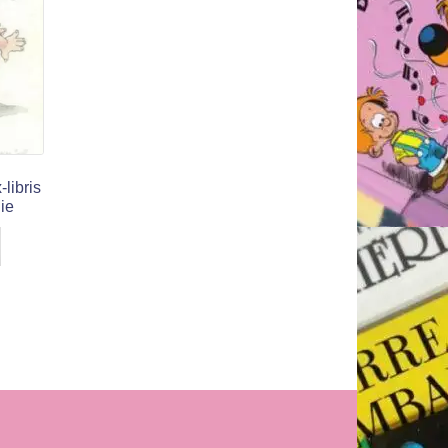
libris
nie