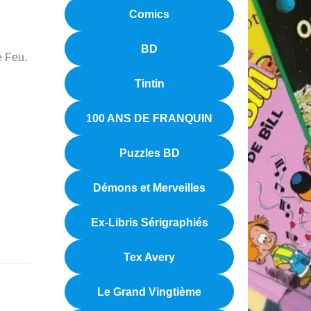
Comics
BD
e Feu.
Tintin
100 ANS DE FRANQUIN
Puzzles BD
Démons et Merveilles
Ex-Libris Sérigraphiés
Tex Avery
Le Grand Vingtième