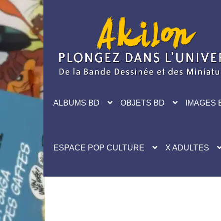
Aller
Aller
à
au
la
contenu
navigation
ALBUMS BD
OBJETS BD
IMAGES 
ESPACE POP CULTURE
X ADULTES