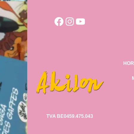
Facebook
Instagram
YouTube
HOR
TVA BE0459.475.043