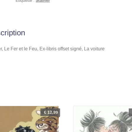
Étiquette :
Stalner
Feu,
Ex-
libris
offset
cription
signé,
La
voiture
r, Le Fer et le Feu, Ex-libris offset signé, La voiture
€
12,99