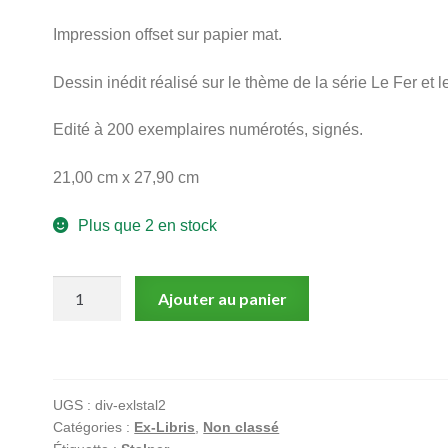
Impression offset sur papier mat.
Dessin inédit réalisé sur le thème de la série Le Fer et l
Edité à 200 exemplaires numérotés, signés.
21,00 cm x 27,90 cm
Plus que 2 en stock
quantité
Ajouter au panier
de
Stalner,
Le
Fer
UGS :
div-exlstal2
et
Catégories :
Ex-Libris
,
Non classé
le