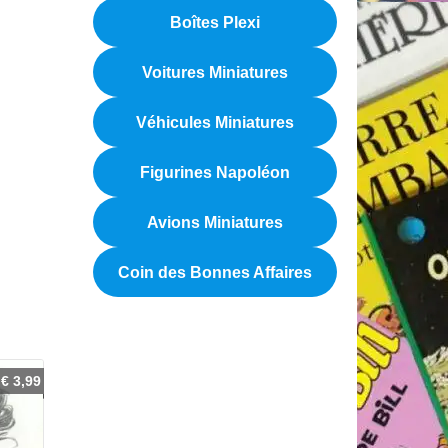
Boîtes Plexi
Voitures Miniatures
Véhicules Miniatures
Figurines Napoléon
Avions Miniatures
Coin des Bonnes Affaires
€
3,99