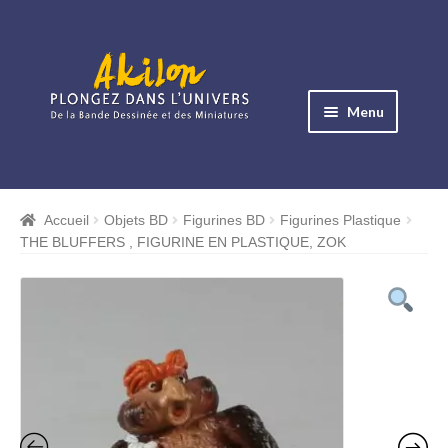
Aller
Aller
à
au
Menu
la
contenu
navigation
Ouvrir
le
Albums BD
menu
Accueil
Objets BD
Figurines BD
Figurines Plastique
Ouvrir
enfant
THE BLUFFERS , FIGURINE EN PLASTIQUE, ZOK
le
Objets BD
menu
Ouvrir
enfant
le
Images BD
menu
Ouvrir
enfant
le
Miniatures
menu
Ouvrir
enfant