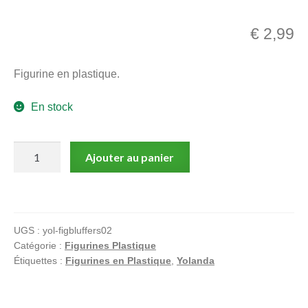
menu
Ouvrir
enfant
€
2,99
le
Notre magasin
menu
Figurine en plastique.
enfant
En stock
quantité
Ajouter au panier
de
The
Bluffers
,
UGS :
yol-figbluffers02
Figurine
Catégorie :
Figurines Plastique
en
Étiquettes :
Figurines en Plastique
,
Yolanda
plastique,
Zok