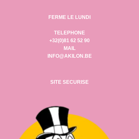
FERME LE LUNDI
TELEPHONE
+32(0)81 62 52 90
MAIL
INFO@AKILON.BE
SITE SECURISE