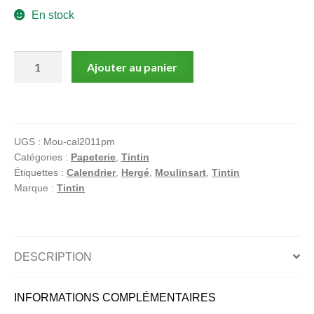
En stock
quantité
Ajouter au panier
de
Tintin
–
Calendrier
UGS :
Mou-cal2011pm
2011
Catégories :
Papeterie
,
Tintin
petit
Étiquettes :
Calendrier
,
Hergé
,
Moulinsart
,
Tintin
format
Marque :
Tintin
|
Hergé
&
Moulinsart
DESCRIPTION
édition
officielle
INFORMATIONS COMPLÉMENTAIRES