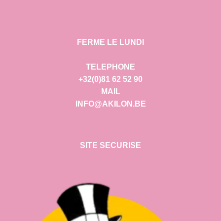
FERME LE LUNDI
TELEPHONE
+32(0)81 62 52 90
MAIL
INFO@AKILON.BE
SITE SECURISE