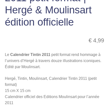
menu
Hergé & Moulinsart
Ouvrir
enfant
le
Notre magasin
édition officielle
menu
enfant
€
4,99
Le
Calendrier Tintin 2011
petit format rend hommage à
l’univers d’Hergé à travers douze illustrations iconiques.
Édité par Moulinsart.
Hergé, Tintin, Moulinsart, Calendrier Tintin 2011 (petit
format)
15 cm X 15 cm
Calendrier officiel des Editions Moulinsart pour l’année
2011