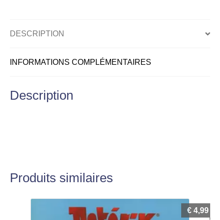
et
sa
marmite
DESCRIPTION
de
potion
INFORMATIONS COMPLÉMENTAIRES
Description
Produits similaires
€
4,99