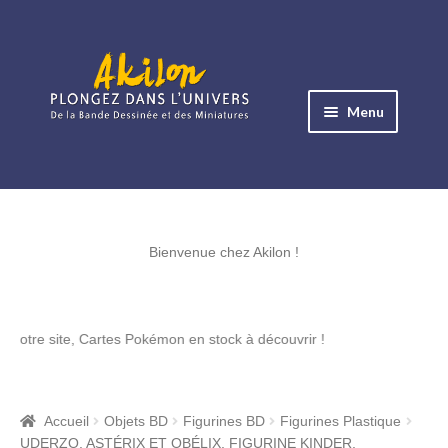
Aller
Aller
à
au
Menu
la
contenu
navigation
Ouvrir
le
Albums BD
menu
Ouvrir
enfant
le
Bienvenue chez Akilon !
Objets BD
menu
Ouvrir
enfant
le
Images BD
te, Cartes Pokémon en stock à découvrir !
menu
Ouvrir
enfant
le
Miniatures
menu
Accueil
Objets BD
Figurines BD
Figurines Plastique
Ouvrir
enfant
UDERZO, ASTÉRIX ET OBÉLIX, FIGURINE KINDER,