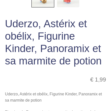
menu
Ouvrir
enfant
le
Notre magasin
Uderzo, Astérix et
menu
enfant
obélix, Figurine
Kinder, Panoramix et
sa marmite de potion
€
1,99
Uderzo, Astérix et obélix, Figurine Kinder, Panoramix et
sa marmite de potion