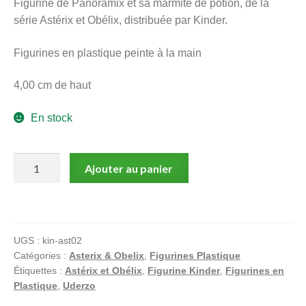
Figurine de Panoramix et sa marmite de potion, de la
série Astérix et Obélix, distribuée par Kinder.
Figurines en plastique peinte à la main
4,00 cm de haut
En stock
quantité
Ajouter au panier
de
Uderzo,
Astérix
et
UGS :
kin-ast02
obélix,
Catégories :
Asterix & Obelix
,
Figurines Plastique
Figurine
Étiquettes :
Astérix et Obélix
,
Figurine Kinder
,
Figurines en
Kinder,
Plastique
,
Uderzo
Panoramix