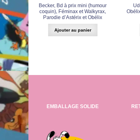
Becker, Bd à prix mini (humour
Ude
coquin), Féminax et Walkyrax,
Obélix
Parodie d’Astérix et Obélix
Ajouter au panier
EMBALLAGE SOLIDE
RE