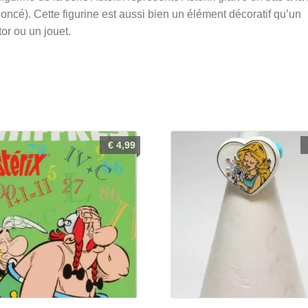
à
Foncé). Cette figurine est aussi bien un élément décoratif qu’un
la
tor ou un jouet.
main
(vert
Foncé)Astérix
glaive
en
bas
€
4,99
à
la
main
(vert
Foncé)