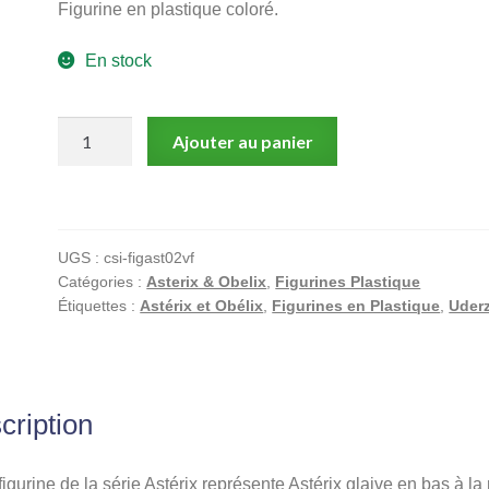
Figurine en plastique coloré.
En stock
quantité
Ajouter au panier
de
Uderzo,
Astérix
et
UGS :
csi-figast02vf
obélix,
Catégories :
Asterix & Obelix
,
Figurines Plastique
Mini
Étiquettes :
Astérix et Obélix
,
Figurines en Plastique
,
Uder
figurine
en
pvc,
Astérix
cription
glaive
en
bas
figurine de la série Astérix représente Astérix glaive en bas à la