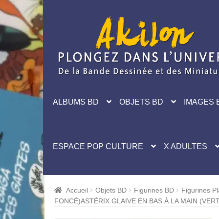
Aller
Aller
à
au
la
contenu
navigation
ALBUMS BD
OBJETS BD
IMAGES 
ESPACE POP CULTURE
X ADULTES
Accueil
Objets BD
Figurines BD
Figurines Pl
FONCÉ)ASTÉRIX GLAIVE EN BAS À LA MAIN (VER