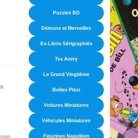
Puzzles BD
Démons et Merveilles
Ex-Libris Sérigraphiés
Tex Avery
Le Grand Vingtième
zo
Boîtes Plexi
Voitures Miniatures
Véhicules Miniatures
Figurines Napoléon
 main