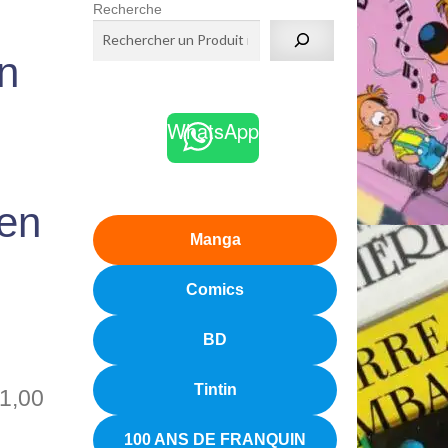
Recherche
en
WhatsApp
 en
Manga
Comics
BD
Tintin
1,00
100 ANS DE FRANQUIN