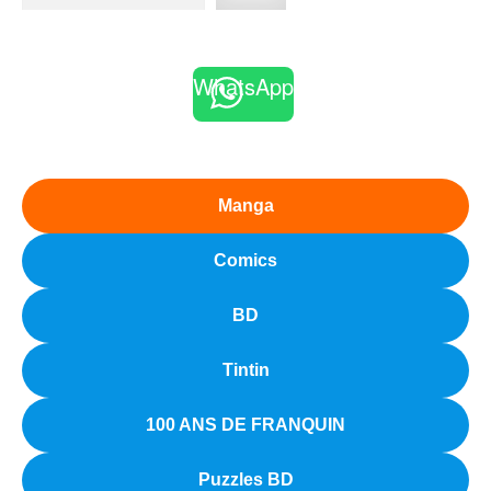
WhatsApp
Manga
Comics
BD
Tintin
100 ANS DE FRANQUIN
Puzzles BD