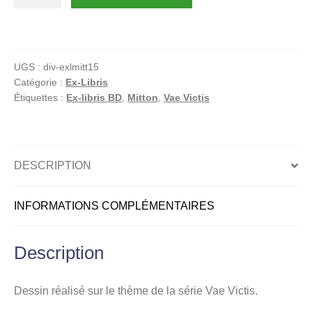
de
Vae
Victis
:
UGS :
div-exlmitt15
Mitton
Catégorie :
Ex-Libris
:
Étiquettes :
Ex-libris BD
,
Mitton
,
Vae Victis
Ex-
libris
offset
signé
DESCRIPTION
:
Ambre
INFORMATIONS COMPLÉMENTAIRES
à
cheval
Description
Dessin réalisé sur le thème de la série Vae Victis.