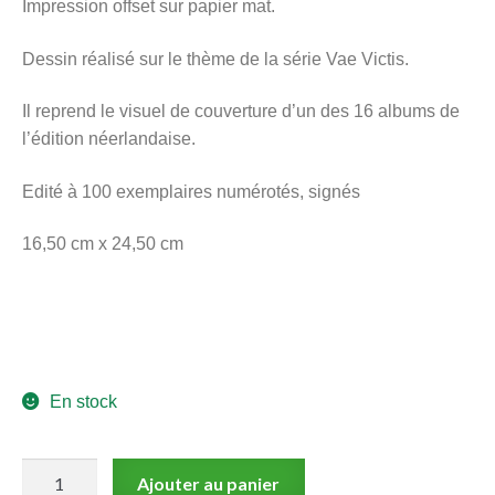
Impression offset sur papier mat.
menu
Ouvrir
enfant
Dessin réalisé sur le thème de la série Vae Victis.
le
Notre magasin
menu
Il reprend le visuel de couverture d’un des 16 albums de
enfant
l’édition néerlandaise.
Edité à 100 exemplaires numérotés, signés
16,50 cm x 24,50 cm
En stock
quantité
Ajouter au panier