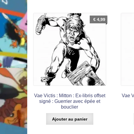
€
4,99
Vae Victis : Mitton : Ex-libris offset
Vae Vi
signé : Guerrier avec épée et
bouclier
Ajouter au panier