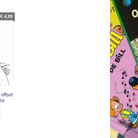
€
4,99
 offset
lée