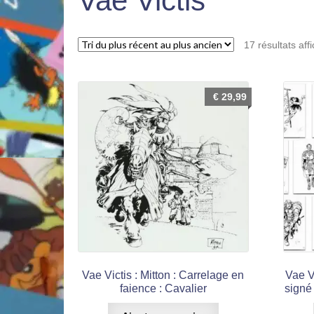
Vae Victis
17 résultats aff
€
29,99
Vae Victis : Mitton : Carrelage en
Vae Vi
faience : Cavalier
signé 