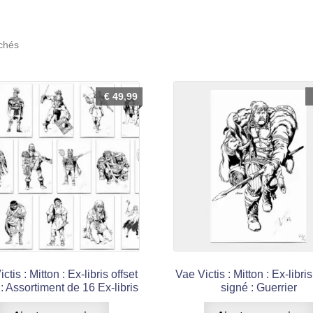
Trié
ichés
du
plus
récent
€
49,99
au
plus
ancien
ctis : Mitton : Ex-libris offset
Vae Victis : Mitton : Ex-libris
: Assortiment de 16 Ex-libris
signé : Guerrier