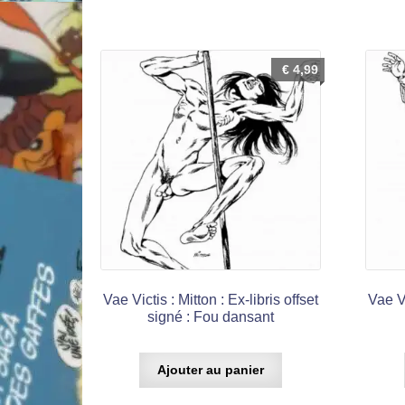
€
4,99
Vae Victis : Mitton : Ex-libris offset
Vae Vi
signé : Fou dansant
Ajouter au panier