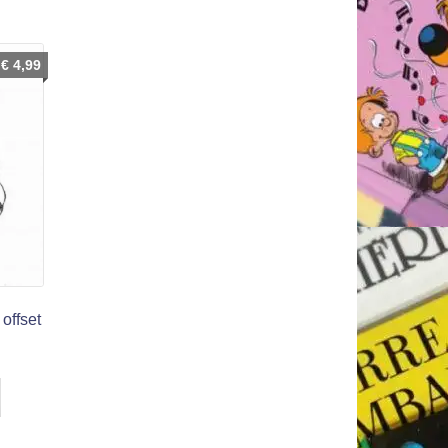
€
4,99
 offset