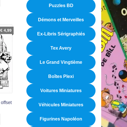
Puzzles BD
Démons et Merveilles
€
4,99
Ex-Libris Sérigraphiés
Tex Avery
Le Grand Vingtième
Boîtes Plexi
Voitures Miniatures
 offset
Véhicules Miniatures
Figurines Napoléon