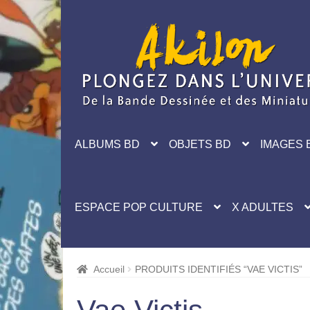
Aller
Aller
à
au
la
contenu
navigation
ALBUMS BD
OBJETS BD
IMAGES 
ESPACE POP CULTURE
X ADULTES
Accueil
PRODUITS IDENTIFIÉS “VAE VICTIS”