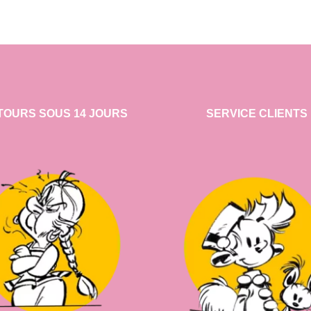
du
plus
récent
au
plus
ancien
TOURS SOUS 14 JOURS
SERVICE CLIENTS