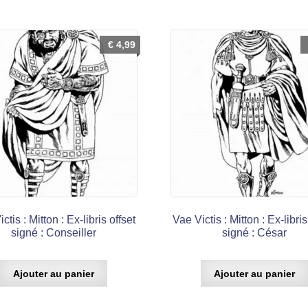
€
4,99
ctis : Mitton : Ex-libris offset
Vae Victis : Mitton : Ex-libris
signé : Conseiller
signé : César
Ajouter au panier
Ajouter au panier