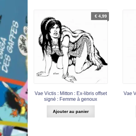
€
4,99
Vae Victis : Mitton : Ex-libris offset
Vae Vi
signé : Femme à genoux
Ajouter au panier