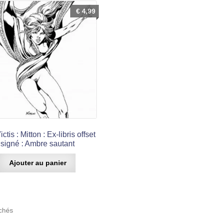
€
4,99
ctis : Mitton : Ex-libris offset
signé : Ambre sautant
Ajouter au panier
Trié
ichés