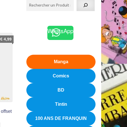
WhatsApp
€
4,99
Manga
Comics
BD
Tintin
 offset
100 ANS DE FRANQUIN