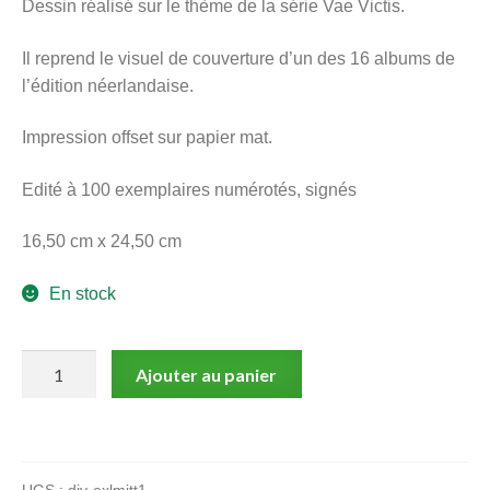
Dessin réalisé sur le thème de la série Vae Victis.
menu
Ouvrir
enfant
Il reprend le visuel de couverture d’un des 16 albums de
le
Notre magasin
l’édition néerlandaise.
menu
enfant
Impression offset sur papier mat.
Edité à 100 exemplaires numérotés, signés
16,50 cm x 24,50 cm
En stock
quantité
Ajouter au panier
de
Vae
Victis
: