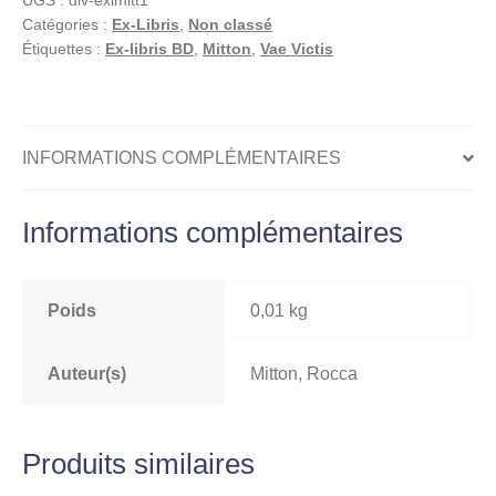
UGS :
div-exlmitt1
Mitton
Catégories :
Ex-Libris
,
Non classé
:
Étiquettes :
Ex-libris BD
,
Mitton
,
Vae Victis
Ex-
libris
offset
signé
INFORMATIONS COMPLÉMENTAIRES
:
César
Informations complémentaires
Poids
0,01 kg
Auteur(s)
Mitton, Rocca
Produits similaires