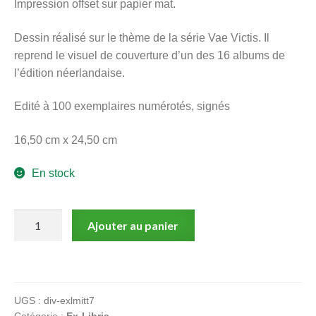
Impression offset sur papier mat.
menu
Ouvrir
enfant
Dessin réalisé sur le thème de la série Vae Victis. Il
le
Notre magasin
reprend le visuel de couverture d’un des 16 albums de
menu
l’édition néerlandaise.
enfant
Edité à 100 exemplaires numérotés, signés
16,50 cm x 24,50 cm
En stock
quantité
Ajouter au panier
de
Vae
Victis
:
UGS :
div-exlmitt7
Mitton
Catégorie :
Ex-Libris