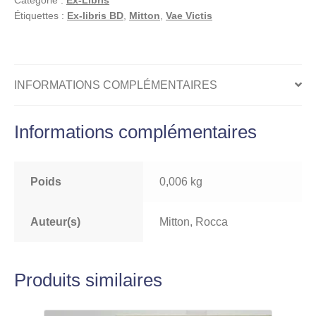
:
Étiquettes :
Ex-libris BD
,
Mitton
,
Vae Victis
Ex-
libris
offset
signé
INFORMATIONS COMPLÉMENTAIRES
:
Conseiller
Informations complémentaires
Poids
0,006 kg
Auteur(s)
Mitton, Rocca
Produits similaires