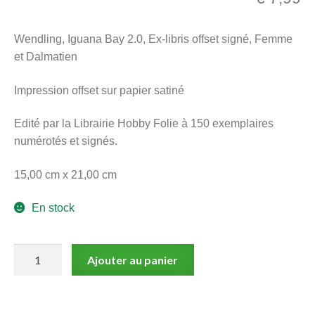
menu
Ouvrir
enfant
Wendling, Iguana Bay 2.0, Ex-libris offset signé, Femme
le
Notre magasin
et Dalmatien
menu
enfant
Impression offset sur papier satiné
Edité par la Librairie Hobby Folie à 150 exemplaires
numérotés et signés.
15,00 cm x 21,00 cm
En stock
quantité
Ajouter au panier
de
Wendling,
Iguana