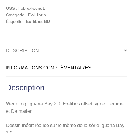
Bay
UGS :
hob-exlwend1
2.0,
Catégorie :
Ex-Libris
Ex-
Étiquette :
Ex-libris BD
libris
offset
signé,
Femme
DESCRIPTION
et
Dalmatien
INFORMATIONS COMPLÉMENTAIRES
Description
Wendling, Iguana Bay 2.0, Ex-libris offset signé, Femme
et Dalmatien
Dessin inédit réalisé sur le thème de la série Iguana Bay
2.0.