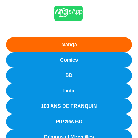
WhatsApp
Manga
Comics
BD
Tintin
100 ANS DE FRANQUIN
Puzzles BD
Démons et Merveilles