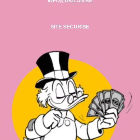
INFO@AKILON.BE
SITE SECURISE