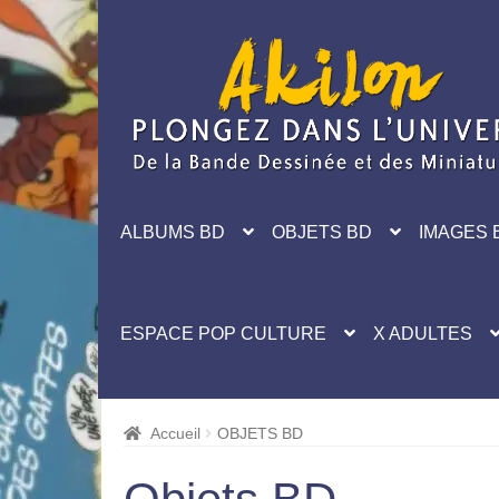
Aller
Aller
à
au
la
contenu
navigation
ALBUMS BD
OBJETS BD
IMAGES 
ESPACE POP CULTURE
X ADULTES
Accueil
OBJETS BD