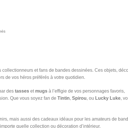
Trié
chés
du
plus
récent
au
plus
ancien
es collectionneurs et fans de bandes dessinées. Ces objets, déco
rs de vos héros préférés à votre quotidien.
 par des
tasses
et
mugs
à l’effigie de vos personnages favoris,
ssion. Que vous soyez fan de
Tintin
,
Spirou
, ou
Lucky Luke
, v
nirs, mais aussi des cadeaux idéaux pour les amateurs de ban
importe quelle collection ou décoration d’intérieur.