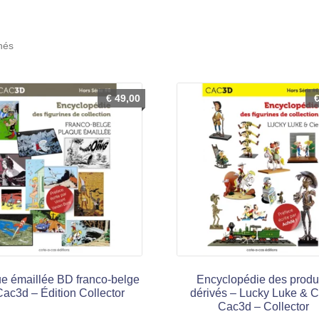
Trié
chés
du
plus
récent
€
49,00
au
plus
ancien
e émaillée BD franco-belge
Encyclopédie des produ
Cac3d – Édition Collector
dérivés – Lucky Luke & C
Cac3d – Collector