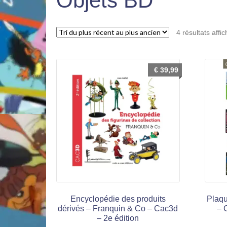
Objets BD
4 résultats affi
€
39,99
Encyclopédie des produits
Plaqu
dérivés – Franquin & Co – Cac3d
– 
– 2e édition