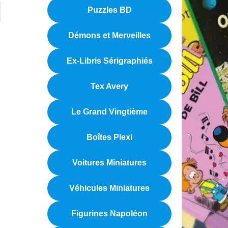
Puzzles BD
Démons et Merveilles
Ex-Libris Sérigraphiés
Tex Avery
Le Grand Vingtième
Boîtes Plexi
Voitures Miniatures
Véhicules Miniatures
Figurines Napoléon