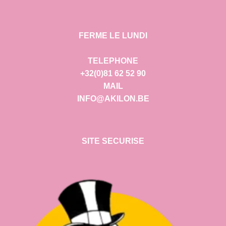
FERME LE LUNDI
TELEPHONE
+32(0)81 62 52 90
MAIL
INFO@AKILON.BE
SITE SECURISE