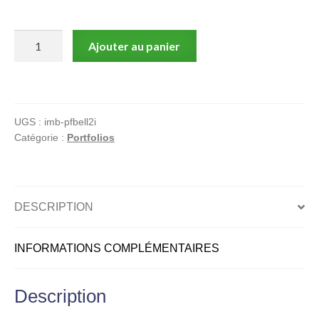
quantité
Ajouter au panier
de
Alary,
Ange,
Belladone,
UGS :
imb-pfbell2i
Portfolio,
Catégorie :
Portfolios
Maxime
DESCRIPTION
INFORMATIONS COMPLÉMENTAIRES
Description