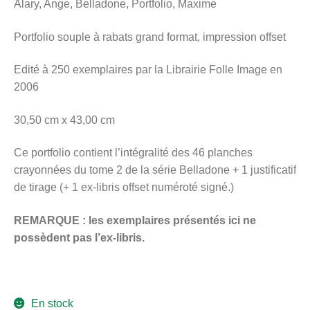
Alary, Ange, Belladone, Portfolio, Maxime
menu
Ouvrir
enfant
Portfolio souple à rabats grand format, impression offset
le
Notre magasin
menu
Edité à 250 exemplaires par la Librairie Folle Image en
enfant
2006
30,50 cm x 43,00 cm
Ce portfolio contient l’intégralité des 46 planches
crayonnées du tome 2 de la série Belladone + 1 justificatif
de tirage (+ 1 ex-libris offset numéroté signé.)
REMARQUE : les exemplaires présentés ici ne
possèdent pas l’ex-libris.
En stock