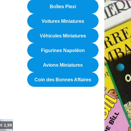
Boîtes Plexi
Voitures Miniatures
Véhicules Miniatures
Figurines Napoléon
Avions Miniatures
Coin des Bonnes Affaires
€
2,99