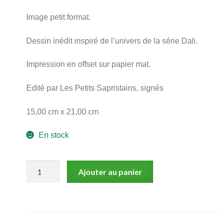
Image petit format.
Dessin inédit inspiré de l’univers de la série Dali.
Impression en offset sur papier mat.
Edité par Les Petits Sapristains, signés
15,00 cm x 21,00 cm
En stock
quantité
Ajouter au panier
de
Baudoin,
Dali,
Ex-