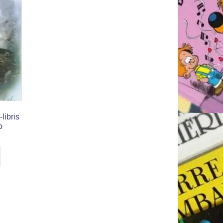
-libris
o