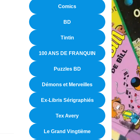
Comics
BD
Tintin
100 ANS DE FRANQUIN
Puzzles BD
Démons et Merveilles
Ex-Libris Sérigraphiés
Tex Avery
Le Grand Vingtième