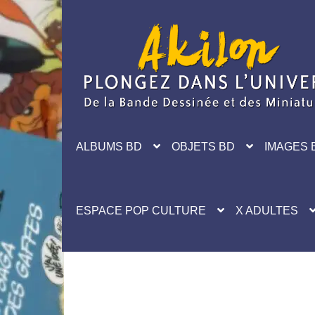
Aller
Aller
à
au
la
contenu
navigation
ALBUMS BD
OBJETS BD
IMAGES 
ESPACE POP CULTURE
X ADULTES