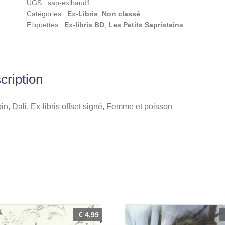
UGS :
sap-exlbaud1
libris
Catégories :
Ex-Libris
,
Non classé
offset
Étiquettes :
Ex-libris BD
,
Les Petits Sapristains
signé,
Femme
et
poisson
cription
n, Dali, Ex-libris offset signé, Femme et poisson
€
4,99