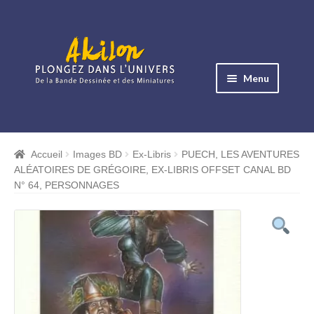
Aller
Aller
à
au
Menu
la
contenu
navigation
Ouvrir
le
Albums BD
menu
Accueil
Images BD
Ex-Libris
PUECH, LES AVENTURES
Ouvrir
enfant
ALÉATOIRES DE GRÉGOIRE, EX-LIBRIS OFFSET CANAL BD
le
Objets BD
N° 64, PERSONNAGES
menu
Ouvrir
enfant
le
Images BD
menu
Ouvrir
enfant
le
Miniatures
menu
Ouvrir
enfant