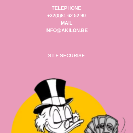
TELEPHONE
+32(0)81 62 52 90
MAIL
INFO@AKILON.BE
SITE SECURISE