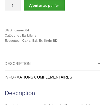
quantité
Ajouter au panier
de
Puech,
Les
aventures
UGS :
can-exl64
aléatoires
Catégorie :
Ex-Libris
de
Étiquettes :
Canal Bd
,
Ex-libris BD
Grégoire,
Ex-
Libris
offset
DESCRIPTION
Canal
Bd
INFORMATIONS COMPLÉMENTAIRES
N°
64,
Personnages
Description