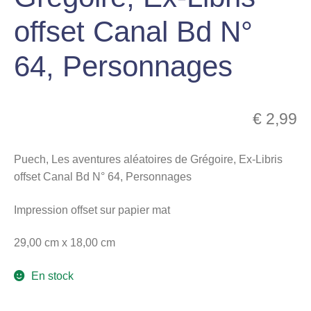
menu
offset Canal Bd N°
Ouvrir
enfant
le
Notre magasin
64, Personnages
menu
enfant
€
2,99
Puech, Les aventures aléatoires de Grégoire, Ex-Libris
offset Canal Bd N° 64, Personnages
Impression offset sur papier mat
29,00 cm x 18,00 cm
En stock