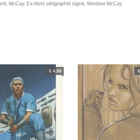
ti, McCay, Ex-libris sérigraphié signé, Windsor McCay
€
4,99