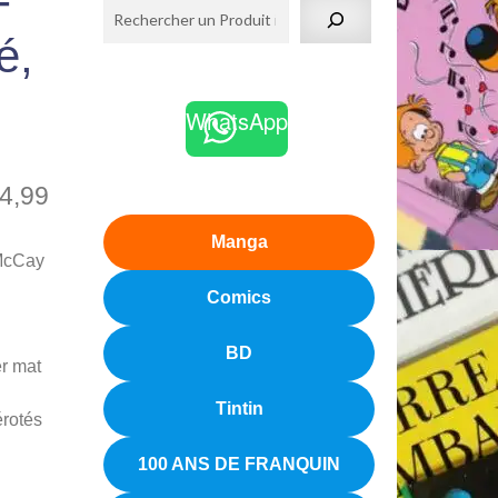
-
é,
WhatsApp
4,99
Manga
 McCay
Comics
BD
er mat
Tintin
érotés
100 ANS DE FRANQUIN