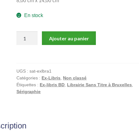
8,00 cm x 14,00 cm
En stock
quantité
Ajouter au panier
de
Bramanti,
McCay,
Ex-
UGS :
sat-exlbra1
libris
Catégories :
Ex-Libris
,
Non classé
sérigraphié
Étiquettes :
Ex-libris BD
,
Librairie Sans Titre à Bruxelles
,
signé,
Sérigraphie
Windsor
McCay
cription