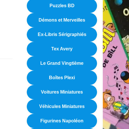
Puzzles BD
Démons et Merveilles
Ex-Libris Sérigraphiés
Tex Avery
Le Grand Vingtième
Boîtes Plexi
Voitures Miniatures
Véhicules Miniatures
Figurines Napoléon