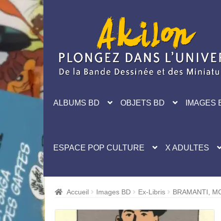
Aller
Aller
à
au
la
contenu
navigation
ALBUMS BD
OBJETS BD
IMAGES 
ESPACE POP CULTURE
X ADULTES
Accueil
Images BD
Ex-Libris
BRAMANTI, MC