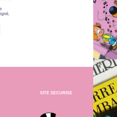
e
signé,
SITE SECURISE