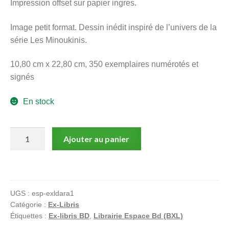
Impression offset sur papier ingres.
menu
Ouvrir
enfant
Image petit format. Dessin inédit inspiré de l’univers de la
le
Notre magasin
série Les Minoukinis.
menu
enfant
10,80 cm x 22,80 cm, 350 exemplaires numérotés et
signés
En stock
quantité
Ajouter au panier
de
Darasse,
Les
Minoukinis,
UGS :
esp-exldara1
Ex-
Catégorie :
Ex-Libris
libris
Étiquettes :
Ex-libris BD
,
Librairie Espace Bd (BXL)
offset