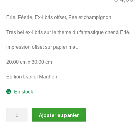
menu
Ouvrir
enfant
Erle, Féerie, Ex-libris offset, Fée et champignon
le
Notre magasin
menu
Très bel ex-libris sur le thème du fantastique cher à Erlé.
enfant
Impression offset sur papier mat.
20,00 cm x 30,00 cm
Edition Daniel Maghen
En stock
quantité
Ajouter au panier
de
Erle,
Féerie,