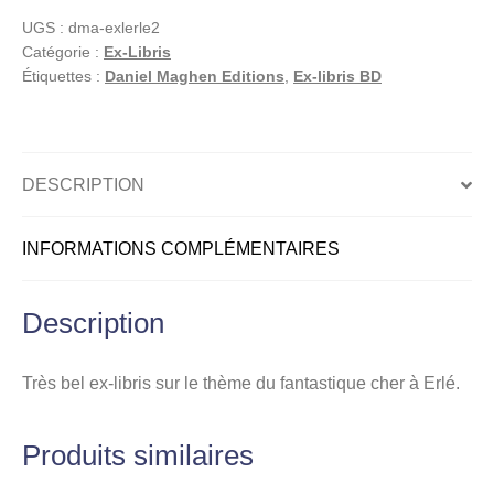
Ex-
UGS :
dma-exlerle2
libris
Catégorie :
Ex-Libris
offset,
Étiquettes :
Daniel Maghen Editions
,
Ex-libris BD
Fée
et
champignon
(20
DESCRIPTION
x
30
INFORMATIONS COMPLÉMENTAIRES
cm)
Description
Très bel ex-libris sur le thème du fantastique cher à Erlé.
Produits similaires