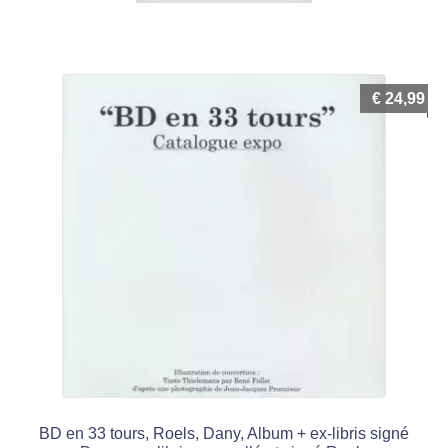
€
24,99
BD en 33 tours, Roels, Dany, Album + ex-libris signé