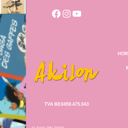
Facebook
Instagram
YouTube
HOR
TVA BE0459.475.043