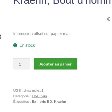
Kraehn, Bout d’hom
€
Impression offset sur papier mat.
En stock
quantité
Ajouter au panier
de
Kraehn,
Bout
d'homme
UGS :
dma-exlkra1
Catégorie :
Ex-Libris
Étiquettes :
Ex-libris BD
,
Kraehn