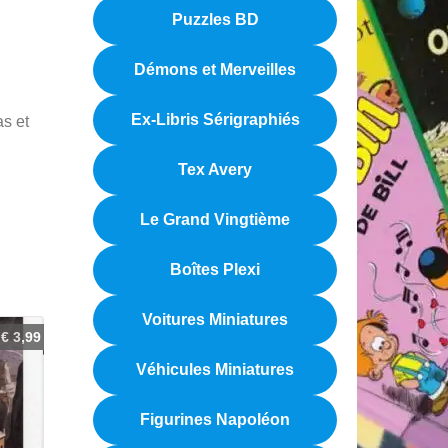
Puzzles BD
Démons et Merveilles
Ex-Libris Sérigraphiés
as et
Tex Avery
Le Grand Vingtième
Boîtes Plexi
Voitures Miniatures
€
3,99
Véhicules Miniatures
Figurines Napoléon