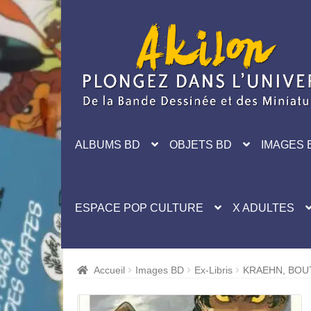
Aller
Aller
à
au
la
contenu
navigation
ALBUMS BD
OBJETS BD
IMAGES 
ESPACE POP CULTURE
X ADULTES
Accueil
Images BD
Ex-Libris
KRAEHN, BOU