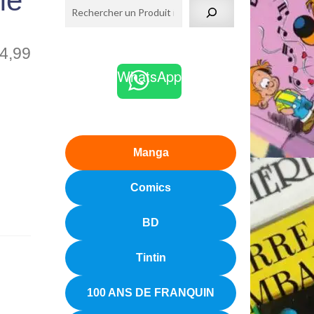
me
4,99
WhatsApp
Manga
Comics
BD
Tintin
100 ANS DE FRANQUIN