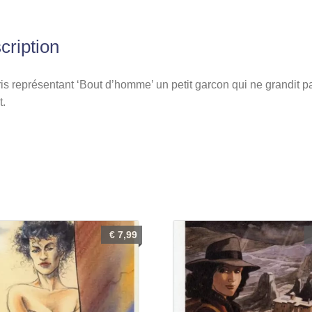
cription
ris représentant ‘Bout d’homme’ un petit garcon qui ne grandit p
t.
€
7,99