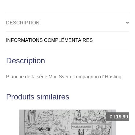
Hasting,
Planche
originale,
DESCRIPTION
page
8
INFORMATIONS COMPLÉMENTAIRES
Description
Planche de la série Moi, Svein, compagnon d’ Hasting.
Produits similaires
€
119,99