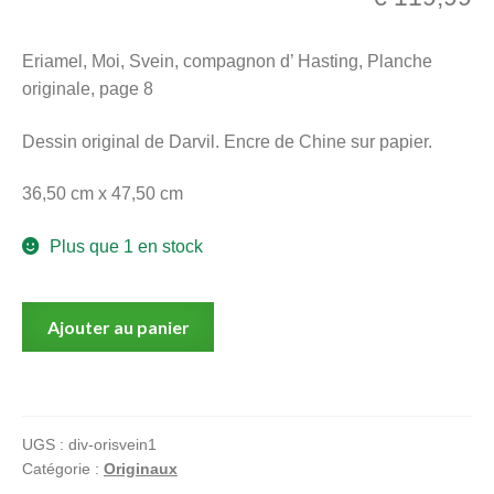
menu
Ouvrir
enfant
Eriamel, Moi, Svein, compagnon d’ Hasting, Planche
le
Notre magasin
originale, page 8
menu
enfant
Dessin original de Darvil. Encre de Chine sur papier.
36,50 cm x 47,50 cm
Plus que 1 en stock
quantité
Ajouter au panier
de
Eriamel,
Moi,
Svein,
UGS :
div-orisvein1
compagnon
Catégorie :
Originaux
d'