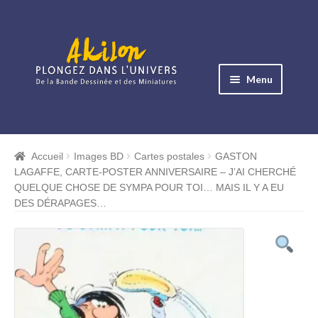
Aller
Aller
à
au
Menu
la
contenu
navigation
Ouvrir
le
Albums BD
menu
Accueil
Images BD
Cartes postales
GASTON
Ouvrir
enfant
LAGAFFE, CARTE-POSTER ANNIVERSAIRE – J’AI CHERCHÉ
le
Objets BD
QUELQUE CHOSE DE SYMPA POUR TOI… MAIS IL Y A EU
menu
DES DÉRAPAGES…
Ouvrir
enfant
le
Images BD
menu
Ouvrir
enfant
le
Miniatures
menu
Ouvrir
enfant