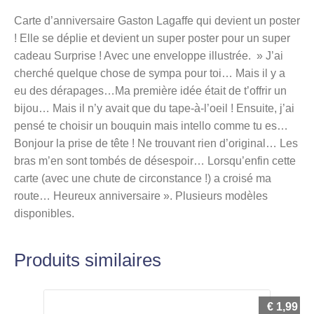
il
Carte d’anniversaire Gaston Lagaffe qui devient un poster
y
! Elle se déplie et devient un super poster pour un super
a
cadeau Surprise ! Avec une enveloppe illustrée. » J’ai
eu
cherché quelque chose de sympa pour toi… Mais il y a
des
eu des dérapages…Ma première idée était de t’offrir un
dérapages...
bijou… Mais il n’y avait que du tape-à-l’oeil ! Ensuite, j’ai
pensé te choisir un bouquin mais intello comme tu es…
Bonjour la prise de tête ! Ne trouvant rien d’original… Les
bras m’en sont tombés de désespoir… Lorsqu’enfin cette
carte (avec une chute de circonstance !) a croisé ma
route… Heureux anniversaire ». Plusieurs modèles
disponibles.
Produits similaires
€
1,99