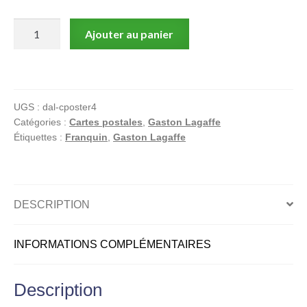
quantité
Ajouter au panier
de
Gaston
Lagaffe,
Carte-
UGS :
dal-cposter4
Poster
Catégories :
Cartes postales
,
Gaston Lagaffe
Anniversaire
Étiquettes :
Franquin
,
Gaston Lagaffe
-
J'ai
cherché
quelque
DESCRIPTION
chose
de
INFORMATIONS COMPLÉMENTAIRES
sympa
pour
toi...
Description
Mais