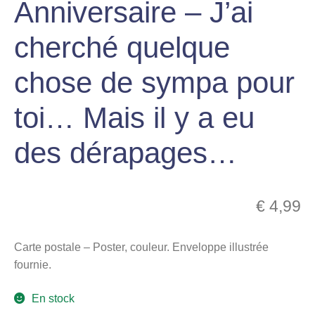
Anniversaire – J’ai
menu
Ouvrir
enfant
cherché quelque
le
Notre magasin
menu
chose de sympa pour
enfant
toi… Mais il y a eu
des dérapages…
€
4,99
Carte postale – Poster, couleur. Enveloppe illustrée
fournie.
En stock